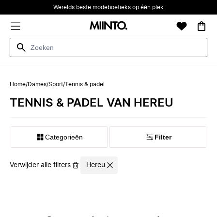
Werelds beste modeboetieks op één plek
Home
/
Dames
/
Sport
/
Tennis & padel
TENNIS & PADEL VAN HEREU
Categorieën
Filter
Verwijder alle filters
Hereu