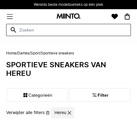
Werelds beste modeboetieks op één plek
Home
/
Dames
/
Sport
/
Sportieve sneakers
SPORTIEVE SNEAKERS VAN
HEREU
Categorieën
Filter
Verwijder alle filters
Hereu