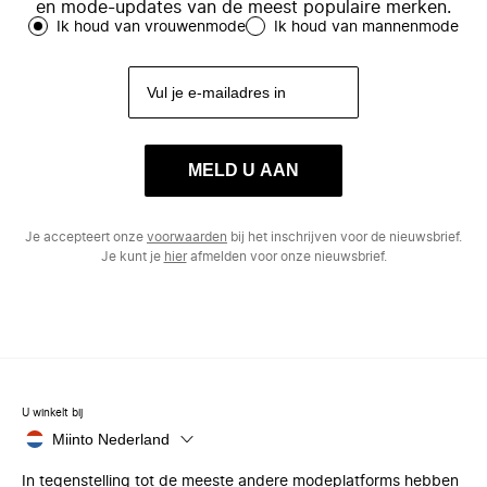
en mode-updates van de meest populaire merken.
Ik houd van vrouwenmode
Ik houd van mannenmode
MELD U AAN
Je accepteert onze
voorwaarden
bij het inschrijven voor de nieuwsbrief.
Je kunt je
hier
afmelden voor onze nieuwsbrief.
U winkelt bij
Miinto Nederland
In tegenstelling tot de meeste andere modeplatforms hebben