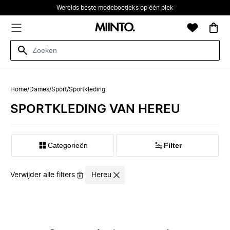
Werelds beste modeboetieks op één plek
Home
/
Dames
/
Sport
/
Sportkleding
SPORTKLEDING VAN HEREU
Categorieën
Filter
Verwijder alle filters
Hereu