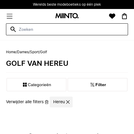
Werelds beste modeboetieks op één plek
Home
/
Dames
/
Sport
/
Golf
GOLF VAN HEREU
Categorieën
Filter
Verwijder alle filters
Hereu