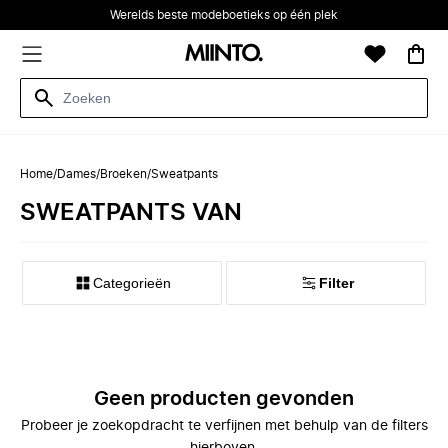
Werelds beste modeboetieks op één plek
Home
/
Dames
/
Broeken
/
Sweatpants
SWEATPANTS VAN
Categorieën
Filter
Geen producten gevonden
Probeer je zoekopdracht te verfijnen met behulp van de filters