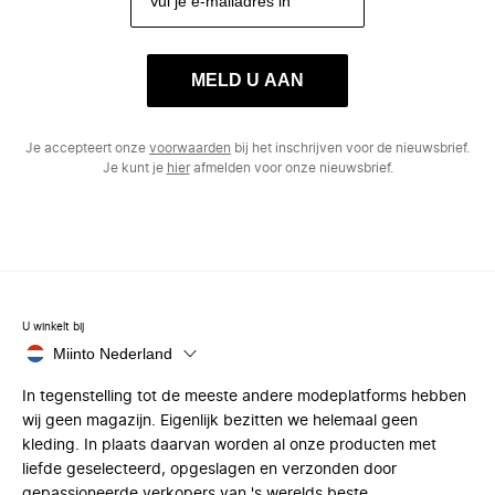
MELD U AAN
Je accepteert onze
voorwaarden
bij het inschrijven voor de nieuwsbrief.
Je kunt je
hier
afmelden voor onze nieuwsbrief.
U winkelt bij
Miinto Nederland
In tegenstelling tot de meeste andere modeplatforms hebben
wij geen magazijn. Eigenlijk bezitten we helemaal geen
kleding. In plaats daarvan worden al onze producten met
liefde geselecteerd, opgeslagen en verzonden door
gepassioneerde verkopers van 's werelds beste