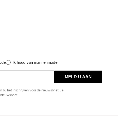
ode
Ik houd van mannenmode
MELD U AAN
en
bij het inschrijven voor de nieuwsbrief. Je
nieuwsbrief.