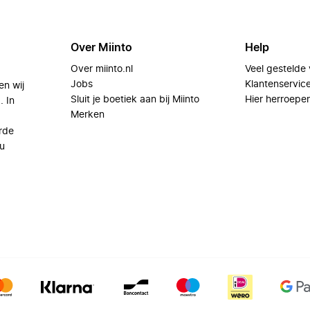
Over Miinto
Help
Over miinto.nl
Veel gestelde
Jobs
Klantenservic
en wij
Sluit je boetiek aan bij Miinto
Hier herroepe
. In
Merken
rde
u