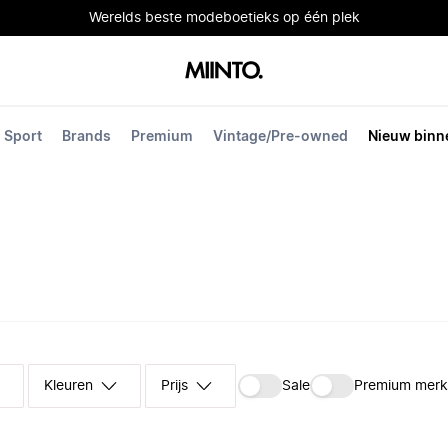
Werelds beste modeboetieks op één plek
Sport
Brands
Premium
Vintage/Pre-owned
Nieuw binn
Kleuren
Prijs
Sale
Premium mer