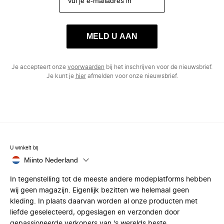
MELD U AAN
Je accepteert onze
voorwaarden
bij het inschrijven voor de nieuwsbrief.
Je kunt je
hier
afmelden voor onze nieuwsbrief.
U winkelt bij
Miinto Nederland
In tegenstelling tot de meeste andere modeplatforms hebben
wij geen magazijn. Eigenlijk bezitten we helemaal geen
kleding. In plaats daarvan worden al onze producten met
liefde geselecteerd, opgeslagen en verzonden door
gepassioneerde verkopers van 's werelds beste