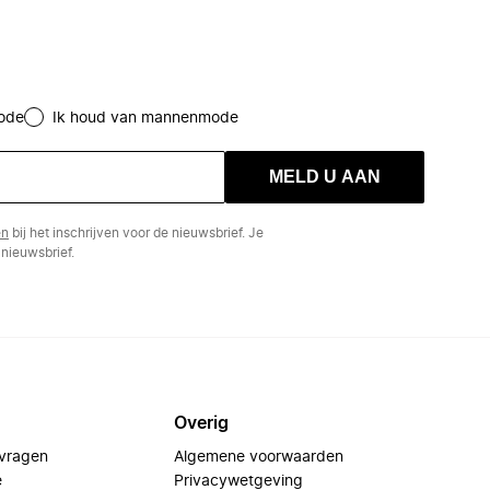
ode
Ik houd van mannenmode
MELD U AAN
en
bij het inschrijven voor de nieuwsbrief. Je
nieuwsbrief.
Overig
 vragen
Algemene voorwaarden
e
Privacywetgeving