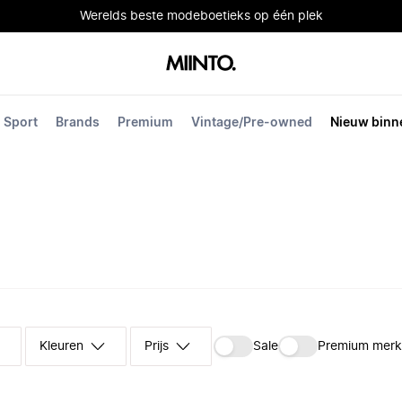
Werelds beste modeboetieks op één plek
Sport
Brands
Premium
Vintage/Pre-owned
Nieuw binn
Kleuren
Prijs
Sale
Premium mer