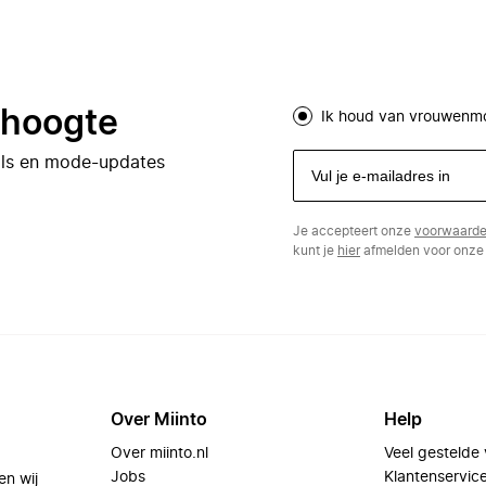
e hoogte
Ik houd van vrouwenm
eals en mode-updates
Je accepteert onze
voorwaard
kunt je
hier
afmelden voor onze 
Over Miinto
Help
Over miinto.nl
Veel gestelde
Jobs
Klantenservic
en wij