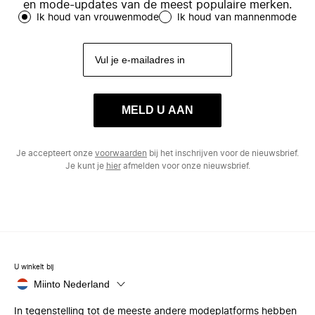
en mode-updates van de meest populaire merken.
Ik houd van vrouwenmode
Ik houd van mannenmode
MELD U AAN
Je accepteert onze
voorwaarden
bij het inschrijven voor de nieuwsbrief.
Je kunt je
hier
afmelden voor onze nieuwsbrief.
U winkelt bij
Miinto Nederland
In tegenstelling tot de meeste andere modeplatforms hebben