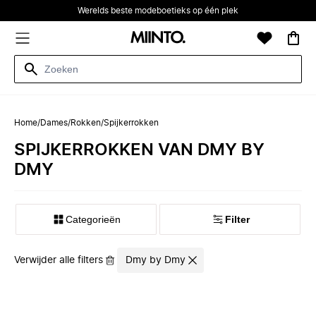
Werelds beste modeboetieks op één plek
Home
/
Dames
/
Rokken
/
Spijkerrokken
SPIJKERROKKEN VAN DMY BY
DMY
Categorieën
Filter
Verwijder alle filters
Dmy by Dmy