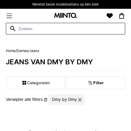
Werelds beste modeboetieks op één plek
Home
/
Dames
/
Jeans
JEANS VAN DMY BY DMY
Categorieën
Filter
Verwijder alle filters
Dmy by Dmy