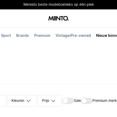
Werelds beste modeboetieks op één plek
Sport
Brands
Premium
Vintage/Pre-owned
Nieuw binn
Kleuren
Prijs
Sale
Premium mer