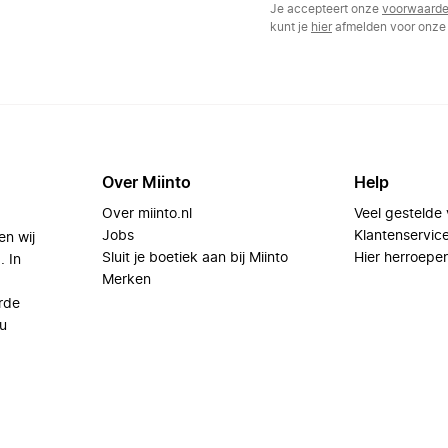
Je accepteert onze
voorwaard
kunt je
hier
afmelden voor onze 
Over Miinto
Help
Over miinto.nl
Veel gestelde
Jobs
Klantenservic
en wij
Sluit je boetiek aan bij Miinto
Hier herroepe
. In
Merken
rde
u