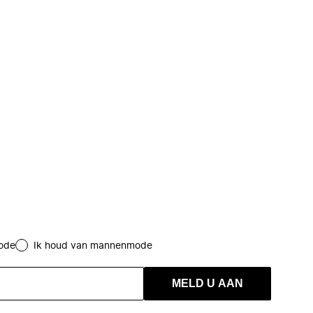
ode
Ik houd van mannenmode
MELD U AAN