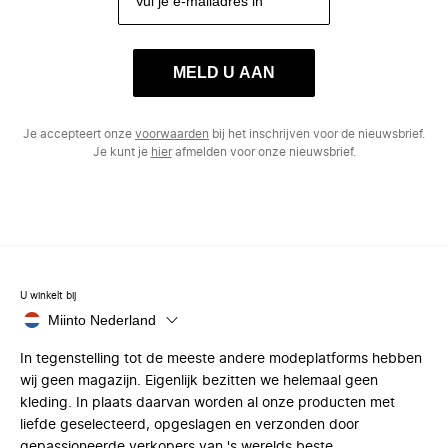
MELD U AAN
Je accepteert onze
voorwaarden
bij het inschrijven voor de nieuwsbrief.
Je kunt je
hier
afmelden voor onze nieuwsbrief.
U winkelt bij
Miinto Nederland
In tegenstelling tot de meeste andere modeplatforms hebben
wij geen magazijn. Eigenlijk bezitten we helemaal geen
kleding. In plaats daarvan worden al onze producten met
liefde geselecteerd, opgeslagen en verzonden door
gepassioneerde verkopers van 's werelds beste