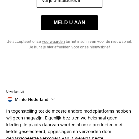
MELD U AAN
Je accepteert onze
voorwaarden
bij het inschrijven voor de nieuwsbrief.
Je kunt je
hier
afmelden voor onze nieuwsbrief.
U winkelt bij
Miinto Nederland
In tegenstelling tot de meeste andere modeplatforms hebben
wij geen magazijn. Eigenlijk bezitten we helemaal geen
kleding. In plaats daarvan worden al onze producten met
liefde geselecteerd, opgeslagen en verzonden door
gepassioneerde verkopers van 's werelds beste