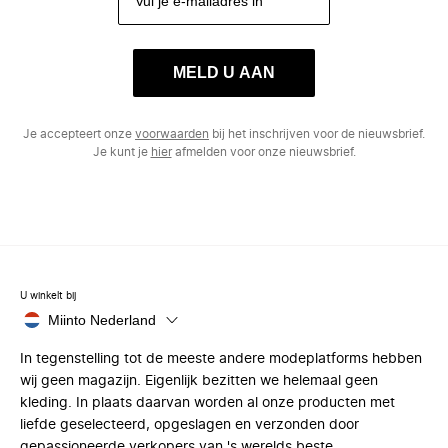
MELD U AAN
Je accepteert onze
voorwaarden
bij het inschrijven voor de nieuwsbrief.
Je kunt je
hier
afmelden voor onze nieuwsbrief.
U winkelt bij
Miinto Nederland
In tegenstelling tot de meeste andere modeplatforms hebben
wij geen magazijn. Eigenlijk bezitten we helemaal geen
kleding. In plaats daarvan worden al onze producten met
liefde geselecteerd, opgeslagen en verzonden door
gepassioneerde verkopers van 's werelds beste