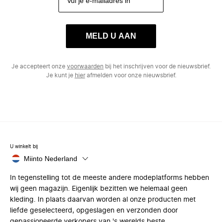
MELD U AAN
Je accepteert onze
voorwaarden
bij het inschrijven voor de nieuwsbrief.
Je kunt je
hier
afmelden voor onze nieuwsbrief.
U winkelt bij
Miinto Nederland
In tegenstelling tot de meeste andere modeplatforms hebben
wij geen magazijn. Eigenlijk bezitten we helemaal geen
kleding. In plaats daarvan worden al onze producten met
liefde geselecteerd, opgeslagen en verzonden door
gepassioneerde verkopers van 's werelds beste