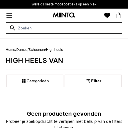
Werelds beste modeboetieks op één plek
Home
/
Dames
/
Schoenen
/
High heels
HIGH HEELS VAN
Categorieën
Filter
Geen producten gevonden
Probeer je zoekopdracht te verfijnen met behulp van de filters