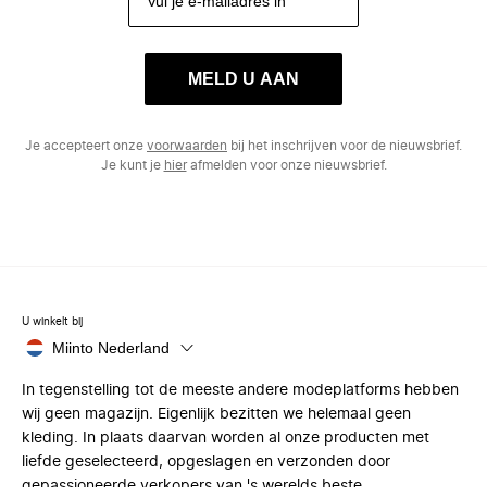
MELD U AAN
Je accepteert onze
voorwaarden
bij het inschrijven voor de nieuwsbrief.
Je kunt je
hier
afmelden voor onze nieuwsbrief.
U winkelt bij
Miinto Nederland
In tegenstelling tot de meeste andere modeplatforms hebben
wij geen magazijn. Eigenlijk bezitten we helemaal geen
kleding. In plaats daarvan worden al onze producten met
liefde geselecteerd, opgeslagen en verzonden door
gepassioneerde verkopers van 's werelds beste