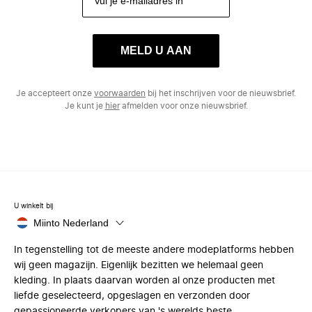
MELD U AAN
Je accepteert onze
voorwaarden
bij het inschrijven voor de nieuwsbrief.
Je kunt je
hier
afmelden voor onze nieuwsbrief.
U winkelt bij
Miinto Nederland
In tegenstelling tot de meeste andere modeplatforms hebben
wij geen magazijn. Eigenlijk bezitten we helemaal geen
kleding. In plaats daarvan worden al onze producten met
liefde geselecteerd, opgeslagen en verzonden door
gepassioneerde verkopers van 's werelds beste