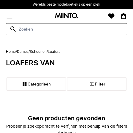
Werelds beste modeboetieks op één plek
Home
/
Dames
/
Schoenen
/
Loafers
LOAFERS VAN
Categorieën
Filter
Geen producten gevonden
Probeer je zoekopdracht te verfijnen met behulp van de filters