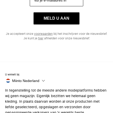
MELD U AAN
Je accepteert onze
voorwaarden
bij het inschrijven voor de nieuwsbrief.
Je kunt je
hier
afmelden voor onze nieuwsbrief.
U winkelt bij
Miinto Nederland
In tegenstelling tot de meeste andere modeplatforms hebben
wij geen magazijn. Eigenlijk bezitten we helemaal geen
kleding. In plaats daarvan worden al onze producten met
liefde geselecteerd, opgeslagen en verzonden door
gepassioneerde verkopers van 's werelds beste