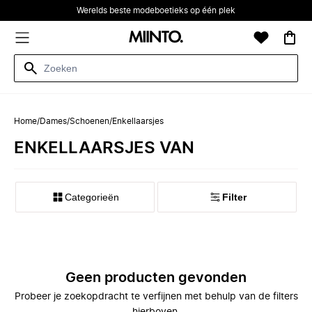
Werelds beste modeboetieks op één plek
Home
/
Dames
/
Schoenen
/
Enkellaarsjes
ENKELLAARSJES VAN
Categorieën
Filter
Geen producten gevonden
Probeer je zoekopdracht te verfijnen met behulp van de filters