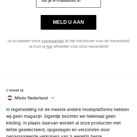
MELD U AAN
Je accepteert onze
voorwaarden
bij het inschrijven voor de nieuwsbrief.
Je kunt je
hier
afmelden voor onze nieuwsbrief.
U winkelt bij
Miinto Nederland
In tegenstelling tot de meeste andere modeplatforms hebben
wij geen magazijn. Eigenlijk bezitten we helemaal geen
kleding. In plaats daarvan worden al onze producten met
liefde geselecteerd, opgeslagen en verzonden door
gepassioneerde verkopers van 's werelds beste