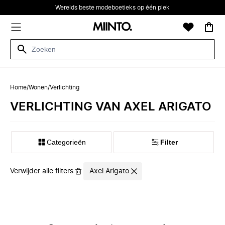
Werelds beste modeboetieks op één plek
Home
/
Wonen
/
Verlichting
VERLICHTING VAN AXEL ARIGATO
Categorieën
Filter
Verwijder alle filters
Axel Arigato