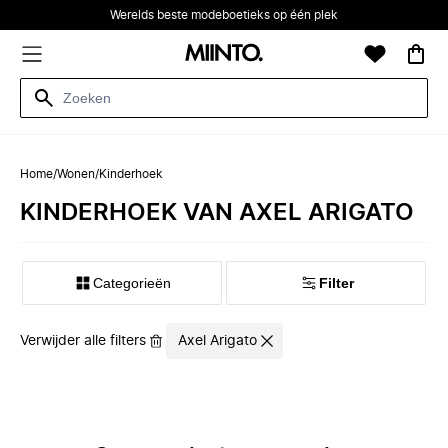
Werelds beste modeboetieks op één plek
Home
/
Wonen
/
Kinderhoek
KINDERHOEK VAN AXEL ARIGATO
Categorieën
Filter
Verwijder alle filters
Axel Arigato