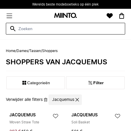
Werelds beste modeboetieks op één plek
Home
/
Dames
/
Tassen
/
Shoppers
SHOPPERS VAN JACQUEMUS
Categorieën
Filter
Verwijder alle filters
Jacquemus
JACQUEMUS
JACQUEMUS
Woven Straw Tote
Soli Basket