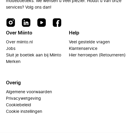
modeboetieks. We wensen u veel plezier. Houdt u van onze
services? Volg ons dan!
Over Miinto
Help
Over miinto.nl
Veel gestelde vragen
Jobs
Klantenservice
Sluit je boetiek aan bij Miinto
Hier herroepen (Retourneren)
Merken
Overig
Algemene voorwaarden
Privacywetgeving
Cookiebeleid
Cookie instellingen