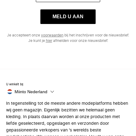
MELD U AAN
Je accepteert onze
voorwaarden
bij het inschrijven voor de nieuwsbrief.
Je kunt je
hier
afmelden voor onze nieuwsbrief.
U winkelt bij
Miinto Nederland
In tegenstelling tot de meeste andere modeplatforms hebben
wij geen magazijn. Eigenlijk bezitten we helemaal geen
kleding. In plaats daarvan worden al onze producten met
liefde geselecteerd, opgeslagen en verzonden door
gepassioneerde verkopers van 's werelds beste