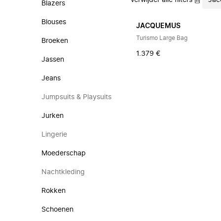
Verwijder alle filters
Jac
Blazers
Blouses
JACQUEMUS
Turismo Large Bag
Broeken
1.379 €
Jassen
Jeans
Jumpsuits & Playsuits
Jurken
Lingerie
Moederschap
Nachtkleding
Rokken
Schoenen