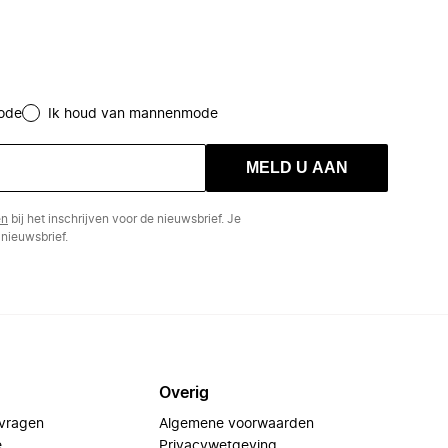
ode
Ik houd van mannenmode
MELD U AAN
en
bij het inschrijven voor de nieuwsbrief. Je
nieuwsbrief.
Overig
 vragen
Algemene voorwaarden
e
Privacywetgeving