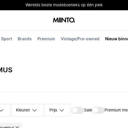
Werelds beste modeboetieks op één plek
Sport
Brands
Premium
Vintage/Pre-owned
Nieuw binn
MUS
Kleuren
Prijs
Sale
Premium me