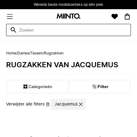
Werelds beste modeboetieks op één plek
Home
/
Dames
/
Tassen
/
Rugzakken
RUGZAKKEN VAN JACQUEMUS
Categorieën
Filter
Verwijder alle filters
Jacquemus