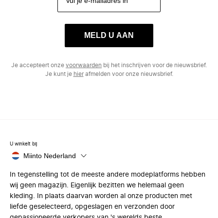
MELD U AAN
Je accepteert onze
voorwaarden
bij het inschrijven voor de nieuwsbrief.
Je kunt je
hier
afmelden voor onze nieuwsbrief.
U winkelt bij
Miinto Nederland
In tegenstelling tot de meeste andere modeplatforms hebben
wij geen magazijn. Eigenlijk bezitten we helemaal geen
kleding. In plaats daarvan worden al onze producten met
liefde geselecteerd, opgeslagen en verzonden door
gepassioneerde verkopers van 's werelds beste