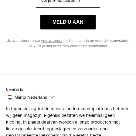
MELD U AAN
Je accepteert onze
voorwaarden
bij het inschrijven voor de nieuwsbrief.
Je kunt je
hier
afmelden voor onze nieuwsbrief.
U winkelt bij
Miinto Nederland
In tegenstelling tot de meeste andere modeplatforms hebben
wij geen magazijn. Eigenlijk bezitten we helemaal geen
kleding. In plaats daarvan worden al onze producten met
liefde geselecteerd, opgeslagen en verzonden door
gepassioneerde verkopers van 's werelds beste