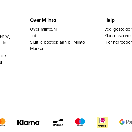
Over Miinto
Help
Over miinto.nl
Veel gestelde
Jobs
Klantenservic
en wij
Sluit je boetiek aan bij Miinto
Hier herroepe
. In
Merken
rde
u