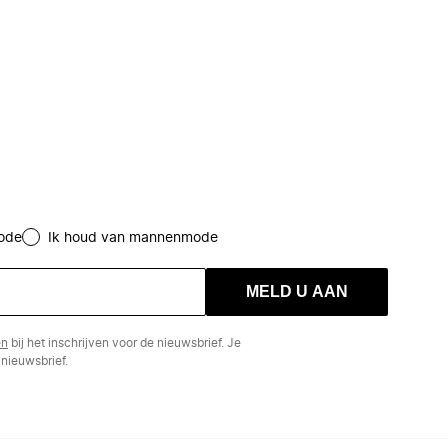
ode
Ik houd van mannenmode
MELD U AAN
en
bij het inschrijven voor de nieuwsbrief. Je
nieuwsbrief.