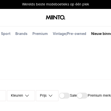
Werelds beste modeboetieks op één plek
Sport
Brands
Premium
Vintage/Pre-owned
Nieuw binn
Kleuren
Prijs
Sale
Premium mer