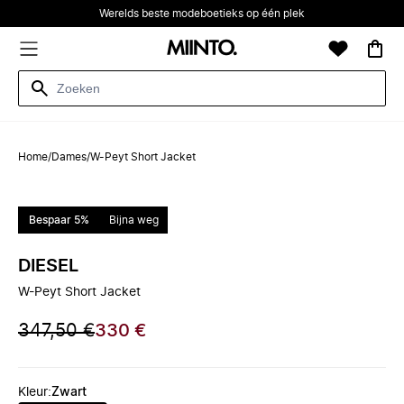
Werelds beste modeboetieks op één plek
Home
/
Dames
/
W-Peyt Short Jacket
Bespaar 5%
Bijna weg
DIESEL
W-Peyt Short Jacket
347,50 €
330 €
Kleur
:
Zwart