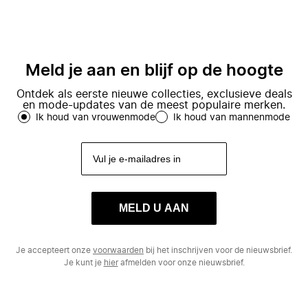
Meld je aan en blijf op de hoogte
Ontdek als eerste nieuwe collecties, exclusieve deals
en mode-updates van de meest populaire merken.
Ik houd van vrouwenmode
Ik houd van mannenmode
MELD U AAN
Je accepteert onze
voorwaarden
bij het inschrijven voor de nieuwsbrief.
Je kunt je
hier
afmelden voor onze nieuwsbrief.