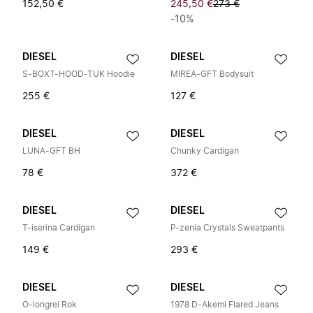
152,50 €
245,50 €
273 €
-10%
DIESEL
DIESEL
S-BOXT-HOOD-TUK Hoodie
MIREA-GFT Bodysuit
255 €
127 €
DIESEL
DIESEL
LUNA-GFT BH
Chunky Cardigan
78 €
372 €
DIESEL
DIESEL
T-iserina Cardigan
P-zenia Crystals Sweatpants
149 €
293 €
DIESEL
DIESEL
O-longrei Rok
1978 D-Akemi Flared Jeans