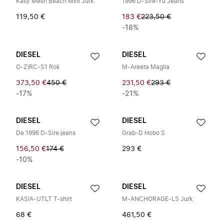
Kasy Mesh Beach Mini Jurk
1996 D-Sire-Yu Jeans
119,50 €
183 €
223,50 €
-18%
DIESEL
DIESEL
O-ZIRC-S1 Rok
M-Areeta Maglia
373,50 €
450 €
231,50 €
293 €
-17%
-21%
DIESEL
DIESEL
De 1996 D-Sire jeans
Grab-D Hobo S
156,50 €
174 €
293 €
-10%
DIESEL
DIESEL
KASIA-UTLT T-shirt
M-ANCHORAGE-LS Jurk
68 €
461,50 €