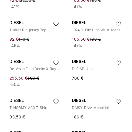
72 €
122,50 €
105,50 €
198 €
-41%
-47%
DIESEL
DIESEL
T-Iaras Rib-jersey Top
1974 D-Ellz High Waist Jeans
92 €
170 €
105,50 €
198 €
-46%
-47%
DIESEL
DIESEL
De-Vexra Fluid Denim X-Ray Midi Rok
D-RIADI Jurk
255,50 €
509 €
786 €
-50%
DIESEL
DIESEL
T-NORMY-AA3 T-Shirt
DAISY-DNM Monokini
93,50 €
186 €