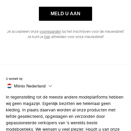
MELD U AAN
Je accepteert onze
voorwaarden
bij het inschrijven voor de nieuwsbrief.
Je kunt je
hier
afmelden voor onze nieuwsbrief.
U winkelt bij
Miinto Nederland
In tegenstelling tot de meeste andere modeplatforms hebben
wij geen magazijn. Eigenlijk bezitten we helemaal geen
kleding. In plaats daarvan worden al onze producten met
liefde geselecteerd, opgeslagen en verzonden door
gepassioneerde verkopers van 's werelds beste
modeboetieks. We wensen u veel plezier. Houdt u van onze