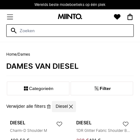
Werelds beste modeboetieks op één plek
Home
/
Dames
DAMES VAN DIESEL
Categorieën
Filter
Verwijder alle filters
Diesel
DIESEL
DIESEL
Charm-D Shoulder M
1DR Glitter Fabric Shoulder Bag