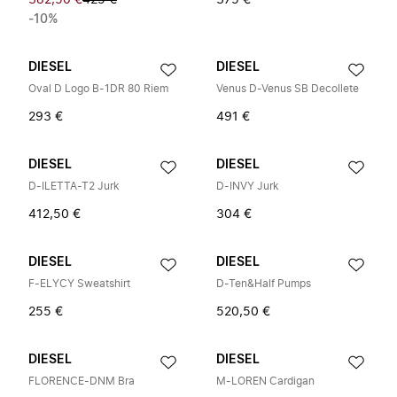
382,50 €
425 €
375 €
-10%
DIESEL
DIESEL
Oval D Logo B-1DR 80 Riem
Venus D-Venus SB Decollete
293 €
491 €
DIESEL
DIESEL
D-ILETTA-T2 Jurk
D-INVY Jurk
412,50 €
304 €
DIESEL
DIESEL
F-ELYCY Sweatshirt
D-Ten&Half Pumps
255 €
520,50 €
DIESEL
DIESEL
FLORENCE-DNM Bra
M-LOREN Cardigan