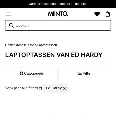
Werelds beste modeboetieks op één plek
Home
/
Dames
/
Tassen
/
Laptoptassen
LAPTOPTASSEN VAN ED HARDY
Categorieën
Filter
Verwijder alle filters
Ed Hardy