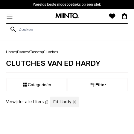
Werelds beste modeboetieks op één plek
Home
/
Dames
/
Tassen
/
Clutches
CLUTCHES VAN ED HARDY
Categorieën
Filter
Verwijder alle filters
Ed Hardy