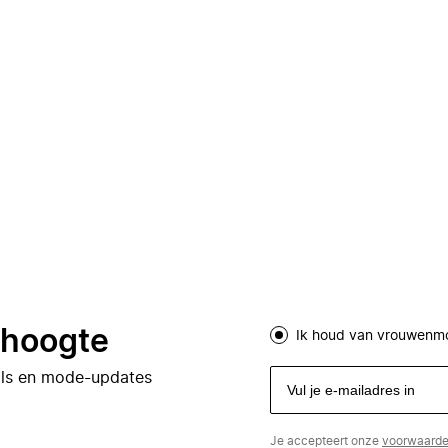
e hoogte
Ik houd van vrouwenm
eals en mode-updates
Je accepteert onze
voorwaard