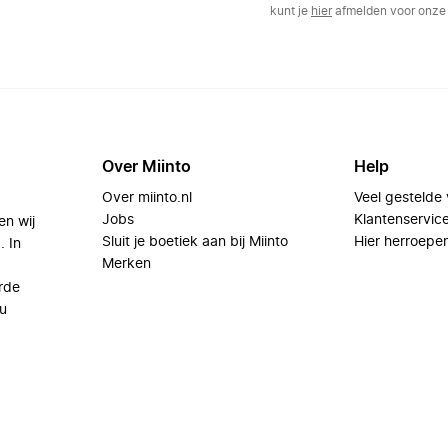
kunt je
hier
afmelden voor onze 
Over Miinto
Help
Over miinto.nl
Veel gestelde
Jobs
Klantenservic
en wij
Sluit je boetiek aan bij Miinto
Hier herroepe
. In
Merken
rde
u