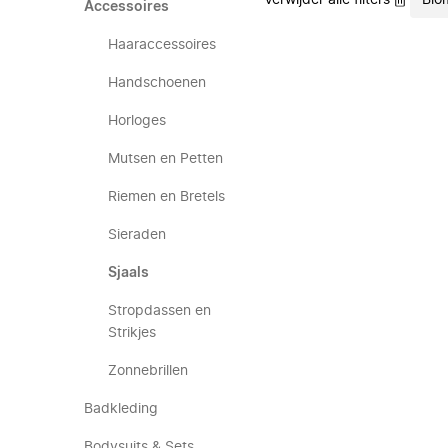
Verwijder alle filters
Bio
Accessoires
Haaraccessoires
Handschoenen
Horloges
Mutsen en Petten
Riemen en Bretels
Sieraden
Sjaals
Stropdassen en
Strikjes
Zonnebrillen
Badkleding
Bodysuits & Sets