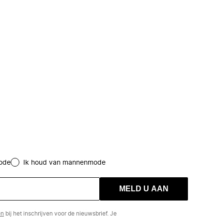
ode
Ik houd van mannenmode
MELD U AAN
en
bij het inschrijven voor de nieuwsbrief. Je