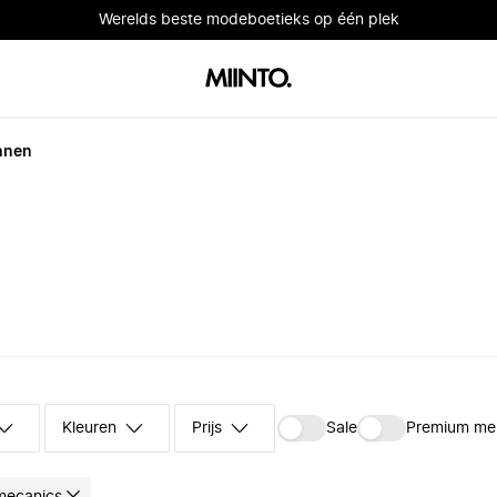
Werelds beste modeboetieks op één plek
nnen
Kleuren
Prijs
Sale
Premium me