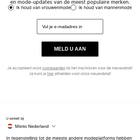
en mode-updates van de meest populaire merken.
Ik houd van vrouwenmode
Ik houd van mannenmode
MELD U AAN
Je accepteert onze
voorwaarden
bij het inschrijven voor de nieuwsbrief.
Je kunt je
hier
afmelden voor onze nieuwsbrief.
U winkelt bij
Miinto Nederland
In tegenstelling tot de meeste andere modeplatforms hebben