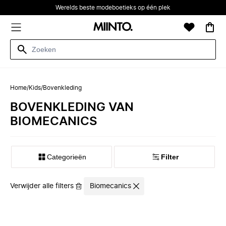
Werelds beste modeboetieks op één plek
Home
/
Kids
/
Bovenkleding
BOVENKLEDING VAN
BIOMECANICS
Categorieën
Filter
Verwijder alle filters
Biomecanics