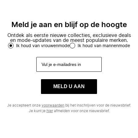
Meld je aan en blijf op de hoogte
Ontdek als eerste nieuwe collecties, exclusieve deals
en mode-updates van de meest populaire merken.
Ik houd van vrouwenmode
Ik houd van mannenmode
MELD U AAN
Je accepteert onze
voorwaarden
bij het inschrijven voor de nieuwsbrief.
Je kunt je
hier
afmelden voor onze nieuwsbrief.