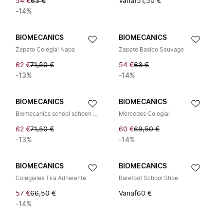
54 €
63 €
Vanaf
51,50 €
-14%
BIOMECANICS
BIOMECANICS
Zapato Colegial Napa
Zapato Basico Sauvage
62 €
71,50 €
54 €
63 €
-13%
-14%
BIOMECANICS
BIOMECANICS
Biomecanics school schoen met klittenband
Mercedes Colegial
62 €
71,50 €
60 €
69,50 €
-13%
-14%
BIOMECANICS
BIOMECANICS
Colegiales Tira Adherente
Barefoot School Shoe
57 €
66,50 €
Vanaf
60 €
-14%