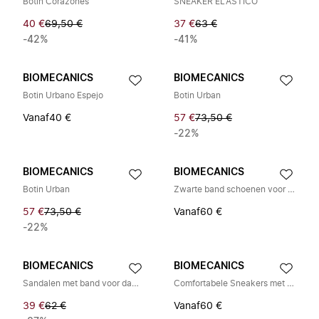
Botin Corazones
SNEAKER ELASTICO
40 €
69,50 €
37 €
63 €
-42%
-41%
BIOMECANICS
BIOMECANICS
Botin Urbano Espejo
Botin Urban
Vanaf
40 €
57 €
73,50 €
-22%
BIOMECANICS
BIOMECANICS
Botin Urban
Zwarte band schoenen voor studenten
57 €
73,50 €
Vanaf
60 €
-22%
BIOMECANICS
BIOMECANICS
Sandalen met band voor dames
Comfortabele Sneakers met Plakband
39 €
62 €
Vanaf
60 €