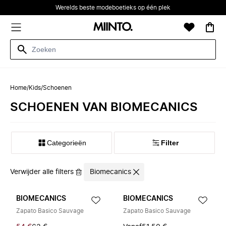
Werelds beste modeboetieks op één plek
Home
/
Kids
/
Schoenen
SCHOENEN VAN BIOMECANICS
Categorieën
Filter
Verwijder alle filters
Biomecanics
BIOMECANICS
BIOMECANICS
Zapato Basico Sauvage
Zapato Basico Sauvage