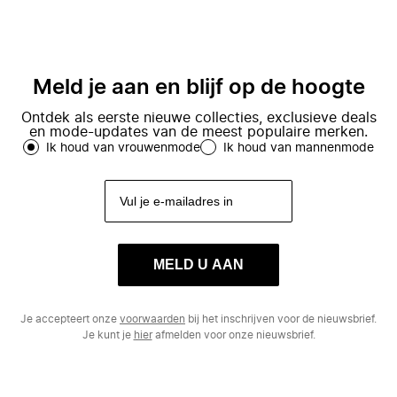
Meld je aan en blijf op de hoogte
Ontdek als eerste nieuwe collecties, exclusieve deals
en mode-updates van de meest populaire merken.
Ik houd van vrouwenmode
Ik houd van mannenmode
MELD U AAN
Je accepteert onze
voorwaarden
bij het inschrijven voor de nieuwsbrief.
Je kunt je
hier
afmelden voor onze nieuwsbrief.