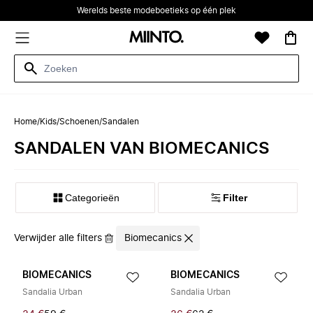
Werelds beste modeboetieks op één plek
Home
/
Kids
/
Schoenen
/
Sandalen
SANDALEN VAN BIOMECANICS
Categorieën
Filter
Verwijder alle filters
Biomecanics
BIOMECANICS
BIOMECANICS
Sandalia Urban
Sandalia Urban