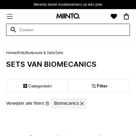
Werelds beste modeboetieks op één plek
Home
/
Kids
/
Bodysuits & Sets
/
Sets
SETS VAN BIOMECANICS
Categorieën
Filter
Verwijder alle filters
Biomecanics