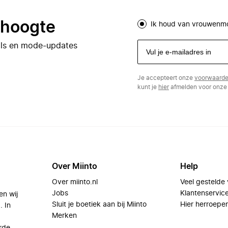
e hoogte
Ik houd van vrouwenm
eals en mode-updates
Je accepteert onze
voorwaard
kunt je
hier
afmelden voor onze 
Over Miinto
Help
Over miinto.nl
Veel gestelde
Jobs
Klantenservic
en wij
Sluit je boetiek aan bij Miinto
Hier herroepe
. In
Merken