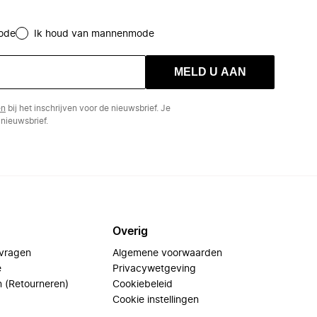
ode
Ik houd van mannenmode
MELD U AAN
en
bij het inschrijven voor de nieuwsbrief. Je
nieuwsbrief.
Overig
 vragen
Algemene voorwaarden
e
Privacywetgeving
n (Retourneren)
Cookiebeleid
Cookie instellingen