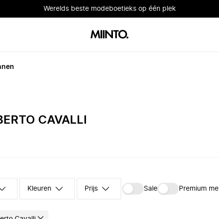
Werelds beste modeboetieks op één plek
nnen
ERTO CAVALLI
Kleuren
Prijs
Sale
Premium me