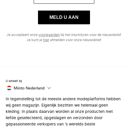
MELD U AAN
Je accepteert onze
voorwaarden
bij het inschrijven voor de nieuwsbrief.
Je kunt je
hier
afmelden voor onze nieuwsbrief.
U winkelt bij
Miinto Nederland
In tegenstelling tot de meeste andere modeplatforms hebben
wij geen magazijn. Eigenlijk bezitten we helemaal geen
kleding. In plaats daarvan worden al onze producten met
liefde geselecteerd, opgeslagen en verzonden door
gepassioneerde verkopers van 's werelds beste