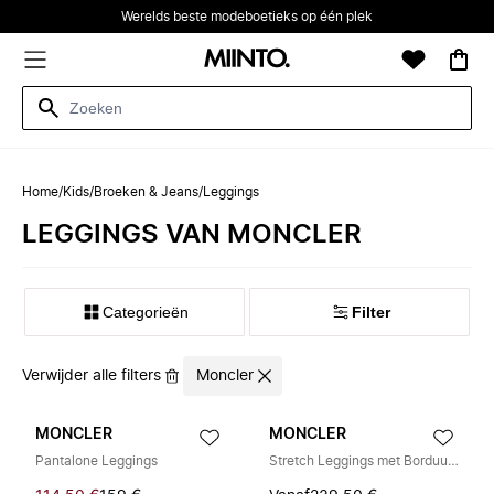
Werelds beste modeboetieks op één plek
Home
/
Kids
/
Broeken & Jeans
/
Leggings
LEGGINGS VAN MONCLER
Categorieën
Filter
Verwijder alle filters
Moncler
MONCLER
MONCLER
Pantalone Leggings
Stretch Leggings met Borduursel