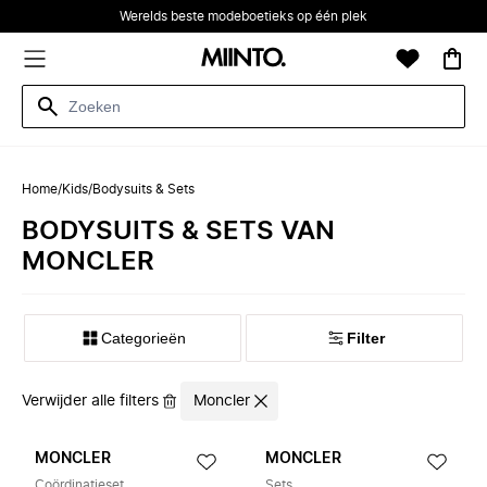
Werelds beste modeboetieks op één plek
Home
/
Kids
/
Bodysuits & Sets
BODYSUITS & SETS VAN
MONCLER
Categorieën
Filter
Verwijder alle filters
Moncler
MONCLER
MONCLER
Coördinatieset
Sets