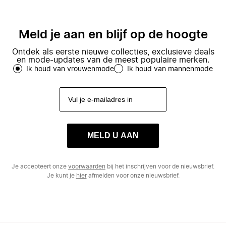
Meld je aan en blijf op de hoogte
Ontdek als eerste nieuwe collecties, exclusieve deals
en mode-updates van de meest populaire merken.
Ik houd van vrouwenmode
Ik houd van mannenmode
MELD U AAN
Je accepteert onze
voorwaarden
bij het inschrijven voor de nieuwsbrief.
Je kunt je
hier
afmelden voor onze nieuwsbrief.