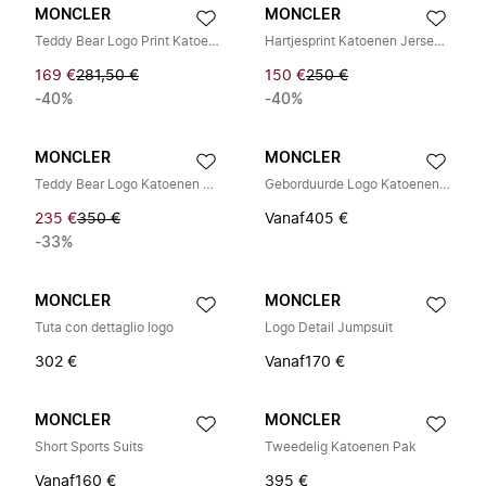
MONCLER
MONCLER
Teddy Bear Logo Print Katoenen Set
Hartjesprint Katoenen Jersey Set
169 €
281,50 €
150 €
250 €
-40%
-40%
MONCLER
MONCLER
Teddy Bear Logo Katoenen Set
Geborduurde Logo Katoenen Trainingspak Set
235 €
350 €
Vanaf
405 €
-33%
MONCLER
MONCLER
Tuta con dettaglio logo
Logo Detail Jumpsuit
302 €
Vanaf
170 €
MONCLER
MONCLER
Short Sports Suits
Tweedelig Katoenen Pak
Vanaf
160 €
395 €