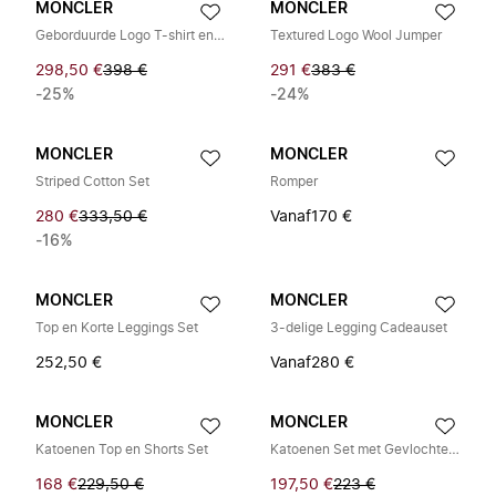
MONCLER
MONCLER
Geborduurde Logo T-shirt en Broek Set
Textured Logo Wool Jumper
298,50 €
398 €
291 €
383 €
-25%
-24%
MONCLER
MONCLER
Striped Cotton Set
Romper
280 €
333,50 €
Vanaf
170 €
-16%
MONCLER
MONCLER
Top en Korte Leggings Set
3-delige Legging Cadeauset
252,50 €
Vanaf
280 €
MONCLER
MONCLER
Katoenen Top en Shorts Set
Katoenen Set met Gevlochten Bies
168 €
229,50 €
197,50 €
223 €