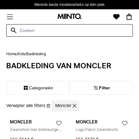
Werelds beste modeboetieks op één plek
Home
/
Kids
/
Badkleding
BADKLEDING VAN MONCLER
Categorieën
Filter
Verwijder alle filters
Moncler
MONCLER
MONCLER
Zwemshort met driekleurige bies
Logo Patch Zwemshorts