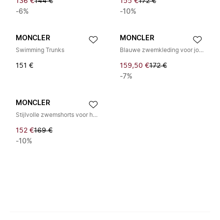
136 €
144 €
155 €
172 €
-6%
-10%
MONCLER
MONCLER
Swimming Trunks
Blauwe zwemkleding voor jongens SS25
151 €
159,50 €
172 €
-7%
MONCLER
Stijlvolle zwemshorts voor heren
152 €
169 €
-10%