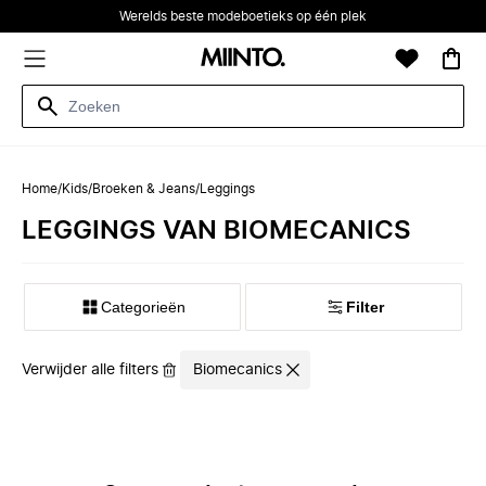
Werelds beste modeboetieks op één plek
Home
/
Kids
/
Broeken & Jeans
/
Leggings
LEGGINGS VAN BIOMECANICS
Categorieën
Filter
Verwijder alle filters
Biomecanics