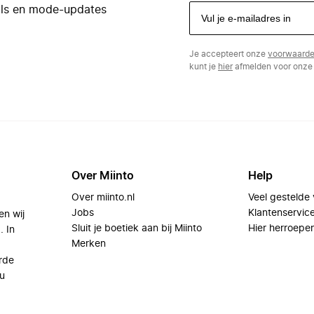
eals en mode-updates
Je accepteert onze
voorwaard
kunt je
hier
afmelden voor onze 
Over Miinto
Help
Over miinto.nl
Veel gestelde
Jobs
Klantenservic
en wij
Sluit je boetiek aan bij Miinto
Hier herroepe
. In
Merken
rde
u