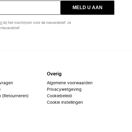
MELD U AAN
en
bij het inschrijven voor de nieuwsbrief. Je
nieuwsbrief.
Overig
 vragen
Algemene voorwaarden
e
Privacywetgeving
n (Retourneren)
Cookiebeleid
Cookie instellingen