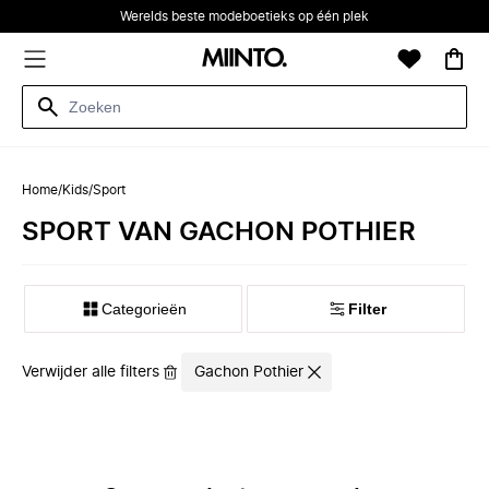
Werelds beste modeboetieks op één plek
Home
/
Kids
/
Sport
SPORT VAN GACHON POTHIER
Categorieën
Filter
Verwijder alle filters
Gachon Pothier