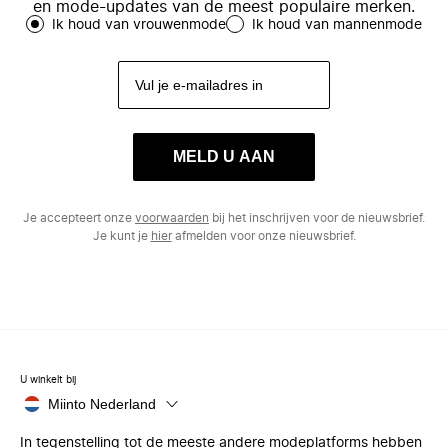
en mode-updates van de meest populaire merken.
Ik houd van vrouwenmode
Ik houd van mannenmode
MELD U AAN
Je accepteert onze
voorwaarden
bij het inschrijven voor de nieuwsbrief.
Je kunt je
hier
afmelden voor onze nieuwsbrief.
U winkelt bij
Miinto Nederland
In tegenstelling tot de meeste andere modeplatforms hebben