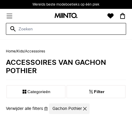
Werelds beste modeboetieks op één plek
Home
/
Kids
/
Accessoires
ACCESSOIRES VAN GACHON
POTHIER
Categorieën
Filter
Verwijder alle filters
Gachon Pothier