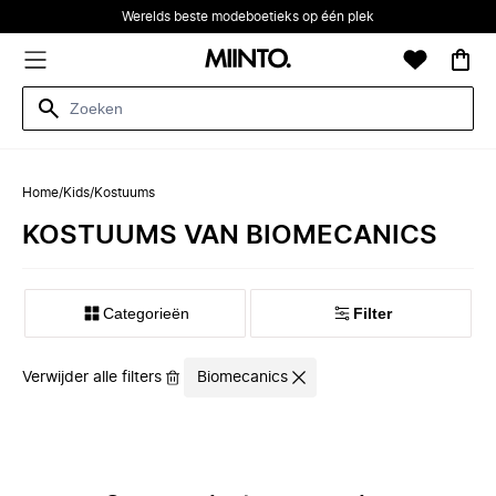
Werelds beste modeboetieks op één plek
Home
/
Kids
/
Kostuums
KOSTUUMS VAN BIOMECANICS
Categorieën
Filter
Verwijder alle filters
Biomecanics