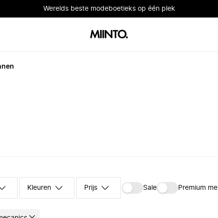
Werelds beste modeboetieks op één plek
nnen
Kleuren
Prijs
Sale
Premium me