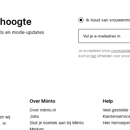
e hoogte
Ik houd van vrouwenm
eals en mode-updates
Je accepteert onze
voorwaard
kunt je
hier
afmelden voor onze 
Over Miinto
Help
Over miinto.nl
Veel gestelde
Jobs
Klantenservic
en wij
Sluit je boetiek aan bij Miinto
Hier herroepe
. In
Merken