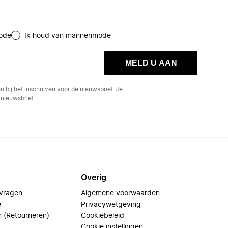
ode
Ik houd van mannenmode
MELD U AAN
en
bij het inschrijven voor de nieuwsbrief. Je
nieuwsbrief.
Overig
 vragen
Algemene voorwaarden
e
Privacywetgeving
n (Retourneren)
Cookiebeleid
Cookie instellingen