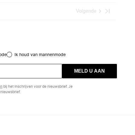
Volgende
ode
Ik houd van mannenmode
MELD U AAN
en
bij het inschrijven voor de nieuwsbrief. Je
nieuwsbrief.