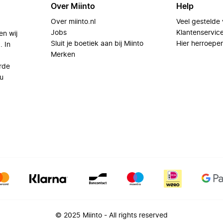
Over Miinto
Help
Over miinto.nl
Veel gestelde
Jobs
Klantenservic
en wij
Sluit je boetiek aan bij Miinto
Hier herroepe
. In
Merken
rde
u
© 2025 Miinto - All rights reserved