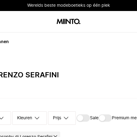
Werelds beste modeboetieks op één plek
nnen
RENZO SERAFINI
Kleuren
Prijs
Sale
Premium me