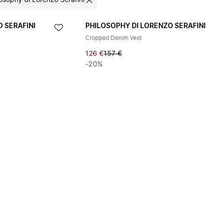
losophy di Lorenzo Serafini
 SERAFINI
PHILOSOPHY DI LORENZO SERAFINI
Cropped Denim Vest
126 €
157 €
-20%