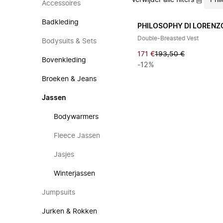
Verwijder alle filters
Phi
Accessoires
Badkleding
PHILOSOPHY DI LORENZO
Double-Breasted Vest
Bodysuits & Sets
171 €
193,50 €
Bovenkleding
-12%
Broeken & Jeans
Jassen
Bodywarmers
Fleece Jassen
Jasjes
Winterjassen
Jumpsuits
Jurken & Rokken