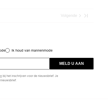
Volgende
ode
Ik houd van mannenmode
MELD U AAN
en
bij het inschrijven voor de nieuwsbrief. Je
nieuwsbrief.