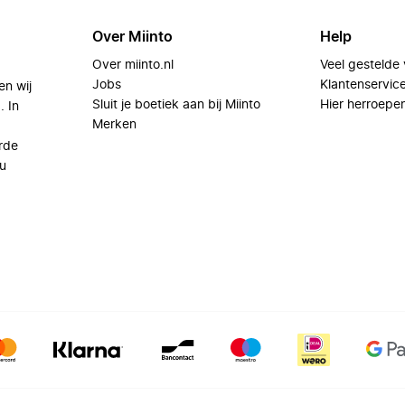
Over Miinto
Help
Over miinto.nl
Veel gestelde
Jobs
Klantenservic
en wij
Sluit je boetiek aan bij Miinto
Hier herroepe
. In
Merken
rde
u