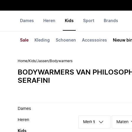
Dames
Heren
Kids
Sport
Brands
Sale
Kleding
Schoenen
Accessoires
Nieuw bi
Home
/
Kids
/
Jassen
/
Bodywarmers
BODYWARMERS VAN PHILOSOPH
SERAFINI
Dames
Heren
Merk
Maten
1
Kids