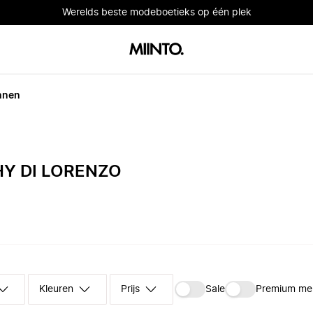
Werelds beste modeboetieks op één plek
nnen
Y DI LORENZO
Kleuren
Prijs
Sale
Premium me