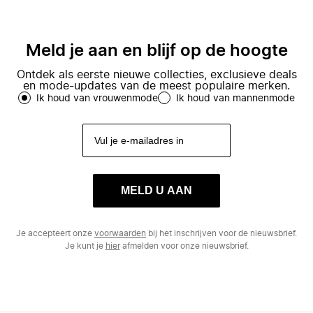
Meld je aan en blijf op de hoogte
Ontdek als eerste nieuwe collecties, exclusieve deals
en mode-updates van de meest populaire merken.
Ik houd van vrouwenmode
Ik houd van mannenmode
MELD U AAN
Je accepteert onze
voorwaarden
bij het inschrijven voor de nieuwsbrief.
Je kunt je
hier
afmelden voor onze nieuwsbrief.