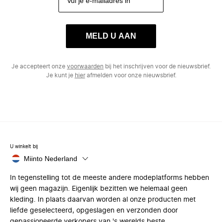
MELD U AAN
Je accepteert onze
voorwaarden
bij het inschrijven voor de nieuwsbrief.
Je kunt je
hier
afmelden voor onze nieuwsbrief.
U winkelt bij
Miinto Nederland
In tegenstelling tot de meeste andere modeplatforms hebben
wij geen magazijn. Eigenlijk bezitten we helemaal geen
kleding. In plaats daarvan worden al onze producten met
liefde geselecteerd, opgeslagen en verzonden door
gepassioneerde verkopers van 's werelds beste