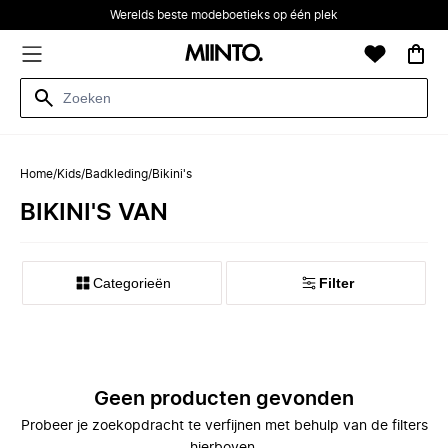
Werelds beste modeboetieks op één plek
Home
/
Kids
/
Badkleding
/
Bikini's
BIKINI'S VAN
Categorieën
Filter
Geen producten gevonden
Probeer je zoekopdracht te verfijnen met behulp van de filters